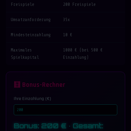
Freispiele
200 Freispiele
Umsatzanforderung
35x
Mindesteinzahlung
10 €
Maximales
1000 € (bei 500 €
Spielkapital
Einzahlung)
🧮 Bonus-Rechner
Ihre Einzahlung (€)
Bonus: 200 € · Gesamt: