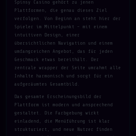
Spinsy Casino gehört zu jenen
Plattformen, die genau dieses Ziel
verfolgen. Von Beginn an steht hier der
Spieler im Mittelpunkt – mit einem
intuitiven Design, einer
übersichtlichen Navigation und einem
umfangreichen Angebot, das für jeden
Geschmack etwas bereithält. Der
zentrale wrapper der Seite umrahmt alle
Inhalte harmonisch und sorgt für ein
aufgeräumtes Gesamtbild.
Das gesamte Erscheinungsbild der
Plattform ist modern und ansprechend
gestaltet. Die Farbgebung wirkt
einladend, die Menüführung ist klar
strukturiert, und neue Nutzer finden