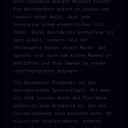
sich innerhalb weniger Minuten zurecht.
Ein durchdachtes preset an Farben und
Layouts sorgt dafür, dass jede
Unterseite einem einheitlichen Stil
folgt. Diese durchdachte Gestaltung ist
kein Zufall, sondern Teil der
Philosophie hinter dieser Marke: Der
Spieler soll sich vom ersten Moment an
wohlfühlen und ohne Umwege zu seinen
Lieblingsspielen gelangen.
Ein besonderer Pluspunkt ist die
beeindruckende Spielvielfalt. Mit mehr
als 2500 Spielen deckt die Plattform
praktisch jede Kategorie ab, die ein
Casinoliebhaber sich wünschen kann. Ob
klassische Spielautomaten, moderne