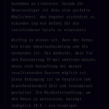
Guthaben zu riskieren. Gerade für
Neueinsteiger ist dies eine perfekte
Möglichkeit, das Angebot risikofrei zu
erkunden und ein Gefühl für die
verschiedenen Spiele zu entwickeln.
Wichtig zu wissen ist, dass der Bonus
mit einer Umsatzanforderung von 35x
verbunden ist. Das bedeutet, dass Sie
den Bonusbetrag 35-mal umsetzen müssen,
bevor eine Auszahlung der daraus
resultierenden Gewinne möglich ist.
Diese Bedingung ist im Vergleich zum
Branchenstandard fair und transparent
gestaltet. Die Mindesteinzahlung, um
den Bonus zu aktivieren, beträgt
lediglich 10 € – ein niedriger