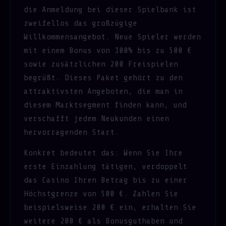
die Anmeldung bei dieser Spielbank ist
zweifellos das großzügige
Willkommensangebot. Neue Spieler werden
mit einem Bonus von 100% bis zu 500 €
sowie zusätzlichen 200 Freispielen
begrüßt. Dieses Paket gehört zu den
attraktivsten Angeboten, die man in
diesem Marktsegment finden kann, und
verschafft jedem Neukunden einen
hervorragenden Start.
Konkret bedeutet das: Wenn Sie Ihre
erste Einzahlung tätigen, verdoppelt
das Casino Ihren Betrag bis zu einer
Höchstgrenze von 500 €. Zahlen Sie
beispielsweise 200 € ein, erhalten Sie
weitere 200 € als Bonusguthaben und