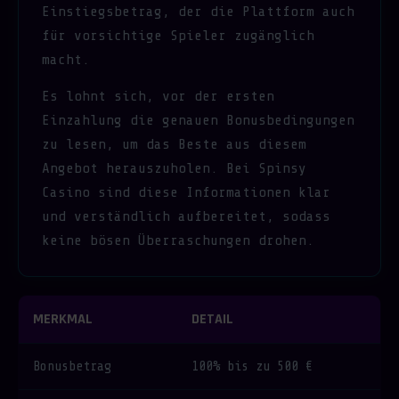
Einstiegsbetrag, der die Plattform auch
für vorsichtige Spieler zugänglich
macht.
Es lohnt sich, vor der ersten
Einzahlung die genauen Bonusbedingungen
zu lesen, um das Beste aus diesem
Angebot herauszuholen. Bei Spinsy
Casino sind diese Informationen klar
und verständlich aufbereitet, sodass
keine bösen Überraschungen drohen.
MERKMAL
DETAIL
Bonusbetrag
100% bis zu 500 €