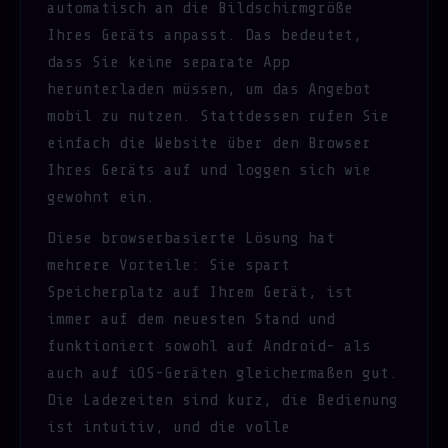
automatisch an die Bildschirmgröße
Ihres Geräts anpasst. Das bedeutet,
dass Sie keine separate App
herunterladen müssen, um das Angebot
mobil zu nutzen. Stattdessen rufen Sie
einfach die Website über den Browser
Ihres Geräts auf und loggen sich wie
gewohnt ein.
Diese browserbasierte Lösung hat
mehrere Vorteile: Sie spart
Speicherplatz auf Ihrem Gerät, ist
immer auf dem neuesten Stand und
funktioniert sowohl auf Android- als
auch auf iOS-Geräten gleichermaßen gut.
Die Ladezeiten sind kurz, die Bedienung
ist intuitiv, und die volle