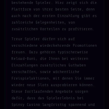
bestehende Spieler. Hier zeigt sich die
Plattform von ihrer besten Seite, denn
auch nach der ersten Einzahlung gibt es
zahlreiche Gelegenheiten, von
zusätzlichen Vorteilen zu profitieren.
Treue Spieler dürfen sich auf
verschiedene wiederkehrende Promotionen
freuen. Dazu gehören typischerweise
Reload-Boni, die Ihnen bei weiteren
Einzahlungen zusätzliches Guthaben
verschaffen, sowie wöchentliche
Freispielaktionen, mit denen Sie immer
wieder neue Slots ausprobieren können.
Diese fortlaufenden Angebote sorgen
dafür, dass das Spielerlebnis bei
Spinsy Casino langfristig spannend und