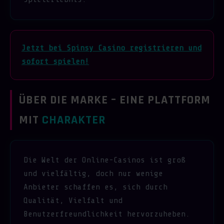
Jetzt bei Spinsy Casino registrieren und
sofort spielen!
ÜBER DIE MARKE – EINE PLATTFORM
MIT
CHARAKTER
Die Welt der Online-Casinos ist groß
und vielfältig, doch nur wenige
Anbieter schaffen es, sich durch
Qualität, Vielfalt und
Benutzerfreundlichkeit hervorzuheben.